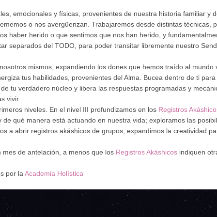
s, emocionales y físicas, provenientes de nuestra historia familiar y 
 tememos o nos avergüenzan. Trabajaremos desde distintas técnicas,
mos haber herido o que sentimos que nos han herido, y fundamentalmen
tar separados del TODO, para poder transitar libremente nuestro Send
 nosotros mismos, expandiendo los dones que hemos traído al mundo 
rgiza tus habilidades, provenientes del Alma. Bucea dentro de ti para 
 de tu verdadero núcleo y libera las respuestas programadas y mecáni
 vivir.
primeros niveles. En el nivel III profundizamos en los
Registros Akáshico
 y de qué manera está actuando en nuestra vida; exploramos las posib
os a abrir registros akáshicos de grupos, expandimos la creatividad pa
un mes de antelación, a menos que los
Registros Akáshicos
indiquen otr
s por la
Academia Holística