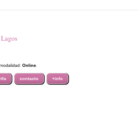
a Lagos
 modalidad:
Online
.
rifa
contacto
+info