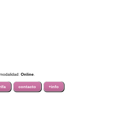
 modalidad:
Online
.
rifa
contacto
+info