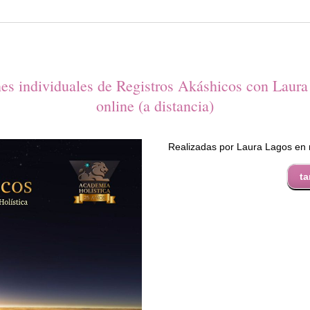
es individuales de Registros Akáshicos con Laur
online (a distancia)
Realizadas por Laura Lagos en
ta