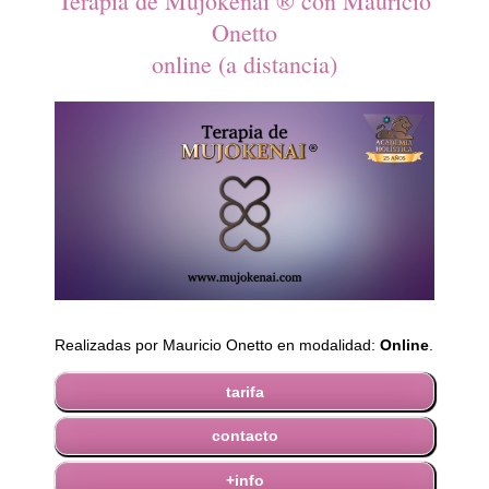
Terapia de Mujokenai ® con Mauricio
Onetto
online (a distancia)
Realizadas por Mauricio Onetto en modalidad:
Online
.
tarifa
contacto
+info