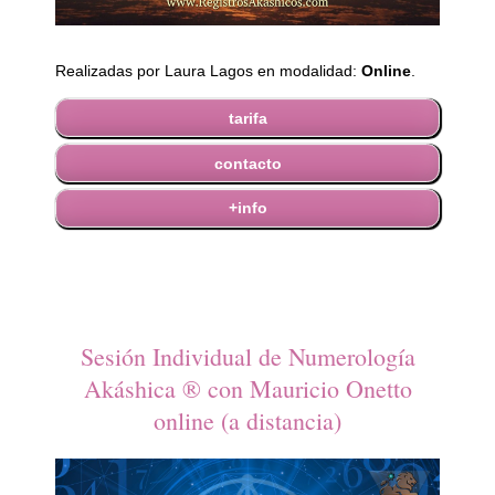
Realizadas por Laura Lagos en modalidad:
Online
.
tarifa
contacto
+info
Sesión Individual de Numerología
Akáshica ® con Mauricio Onetto
online (a distancia)