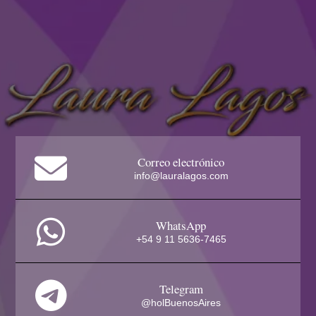
Tarifas según país de residencia para consultas de
registros akáshicos individuales:
Presencial
Correo electrónico
info@lauralagos.com
Online
WhatsApp
+54 9 11 5636-7465
Consultar honorarios para sesiones de más de un
Telegram
consultante
@holBuenosAires