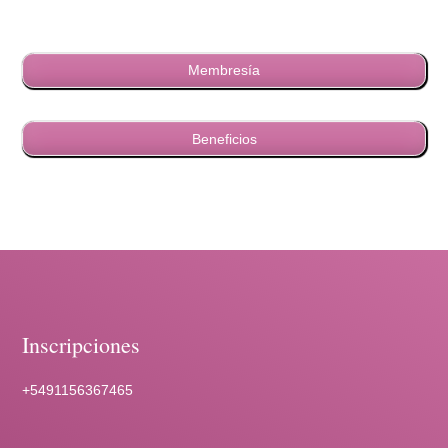
Membresía
Beneficios
Inscripciones
+5491156367465