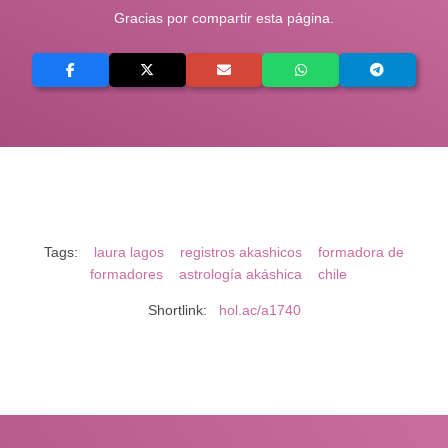
Gracias por compartir esta página.
Tags:
laura lagos
registros akashicos
formadora de
formadores
astrología akáshica
chile
Shortlink:
hol.ac/a1740