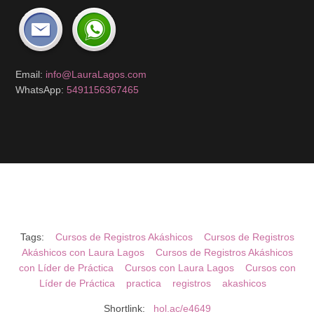
Email:
info@LauraLagos.com
WhatsApp:
5491156367465
Tags:
Cursos de Registros Akáshicos
Cursos de Registros
Akáshicos con Laura Lagos
Cursos de Registros Akáshicos
con Líder de Práctica
Cursos con Laura Lagos
Cursos con
Líder de Práctica
practica
registros
akashicos
Shortlink:
hol.ac/e4649