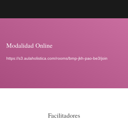
Modalidad Online
https://s3.aulaholistica.com/rooms/bmp-jkh-pao-be3/join
Facilitadores