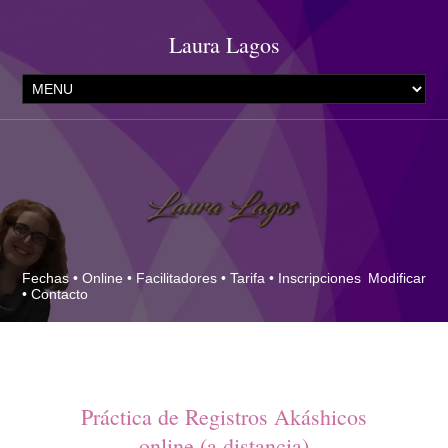
Laura Lagos
Fechas
•
Online
•
Facilitadores
•
Tarifa
•
Inscripciones
Modificar
•
Contacto
Práctica de Registros Akáshicos
online (a distancia)