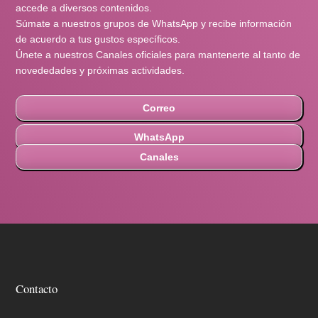
accede a diversos contenidos.
Súmate a nuestros grupos de WhatsApp y recibe información
de acuerdo a tus gustos específicos.
Únete a nuestros Canales oficiales para mantenerte al tanto de
novededades y próximas actividades.
Correo
WhatsApp
Canales
Contacto