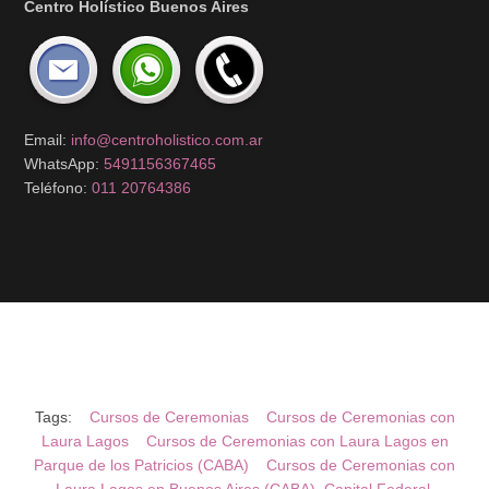
Centro Holístico Buenos Aires
Email:
info@centroholistico.com.ar
WhatsApp:
5491156367465
Teléfono:
011 20764386
Tags:
Cursos de Ceremonias
Cursos de Ceremonias con
Laura Lagos
Cursos de Ceremonias con Laura Lagos en
Parque de los Patricios (CABA)
Cursos de Ceremonias con